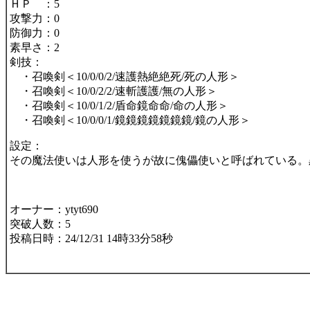
ＨＰ ：5
攻撃力：0
防御力：0
素早さ：2
剣技：
・召喚剣＜10/0/0/2/速護熱絶絶死/死の人形＞
・召喚剣＜10/0/2/2/速斬護護/無の人形＞
・召喚剣＜10/0/1/2/盾命鏡命命/命の人形＞
・召喚剣＜10/0/0/1/鏡鏡鏡鏡鏡鏡鏡/鏡の人形＞
設定：
その魔法使いは人形を使うが故に傀儡使いと呼ばれている。
オーナー：ytyt690
突破人数：5
投稿日時：24/12/31 14時33分58秒