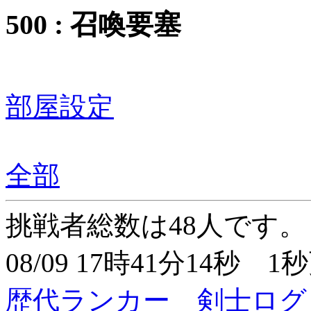
500 : 召喚要塞
部屋設定
全部
挑戦者総数は48人です。
08/09 17時41分14秒 1
歴代ランカー
剣士ログ