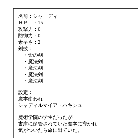
名前：シャーディー
ＨＰ ：15
攻撃力：0
防御力：0
素早さ：2
剣技：
・命の剣
・魔法剣
・魔法剣
・魔法剣
・魔法剣
設定：
魔本使われ
シャディルマイア・ハキシュ
魔術学院の学生だったが
書庫に保管されていた魔本に導かれ
気がついたら旅に出ていた。