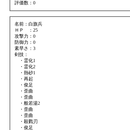
評価数：0
名前：白旗兵
ＨＰ ：25
攻撃力：0
防御力：0
素早さ：3
剣技：
・霊化1
・霊化2
・熱砂1
・再起
・俊足
・歪曲
・歪曲
・般若湯2
・歪曲
・歪曲
・殺戮刃
・俊足