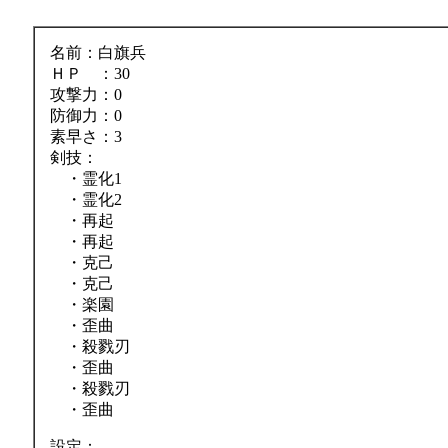
名前：白旗兵
ＨＰ ：30
攻撃力：0
防御力：0
素早さ：3
剣技：
・霊化1
・霊化2
・再起
・再起
・克己
・克己
・楽園
・歪曲
・殺戮刃
・歪曲
・殺戮刃
・歪曲
設定：