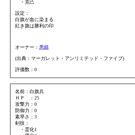
・克己
設定：
白旗が血に染まる
紅き旗は勝利の印
オーナー：
悪鏡
(出典：マーガレット・アンリミテッド・ファイブ)
評価数：0
名前：白旗兵
ＨＰ ：25
攻撃力：0
防御力：0
素早さ：3
剣技：
・霊化1