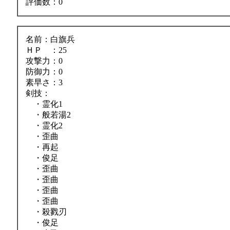
評価数：0
名前：白旗兵
ＨＰ ：25
攻撃力：0
防御力：0
素早さ：3
剣技：
・霊化1
・般若湯2
・霊化2
・歪曲
・再起
・俊足
・歪曲
・歪曲
・歪曲
・歪曲
・殺戮刃
・俊足