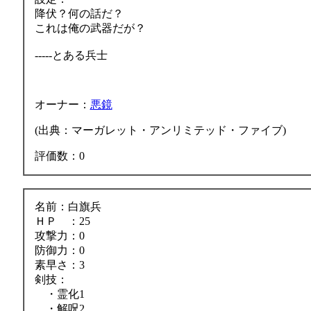
降伏？何の話だ？
これは俺の武器だが？
-----とある兵士
オーナー：
悪鏡
(出典：マーガレット・アンリミテッド・ファイブ)
評価数：0
名前：白旗兵
ＨＰ ：25
攻撃力：0
防御力：0
素早さ：3
剣技：
・霊化1
・解呪2