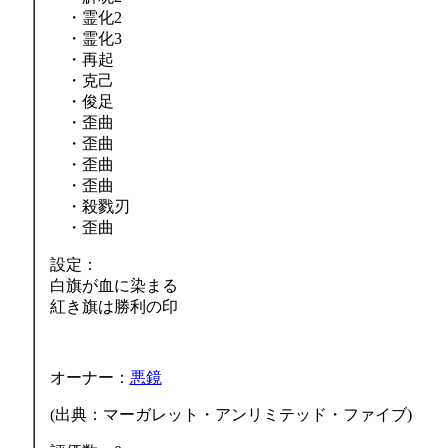
・霊化2
・霊化3
・再起
・克己
・俊足
・歪曲
・歪曲
・歪曲
・歪曲
・殺戮刃
・歪曲
設定：
白旗が血に染まる
紅き旗は勝利の印
オーナー：
悪鏡
(出典：マーガレット・アンリミテッド・ファイブ)