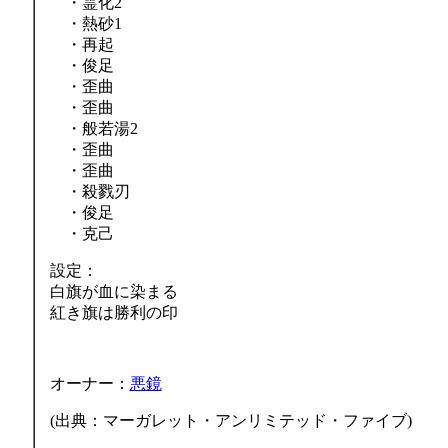
・霊化2
・熱砂1
・再起
・俊足
・歪曲
・歪曲
・般若湯2
・歪曲
・歪曲
・殺戮刃
・俊足
・克己
設定：
白旗が血に染まる
紅き旗は勝利の印
オーナー：
悪鏡
(出典：マーガレット・アンリミテッド・ファイブ)