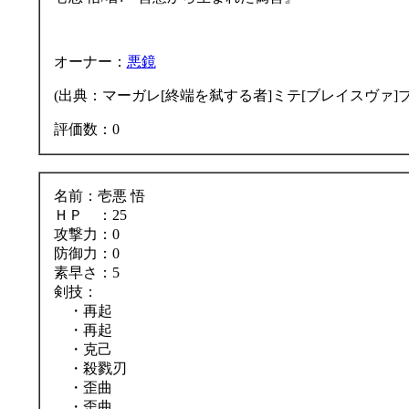
オーナー：
悪鏡
(出典：マーガレ[終端を弑する者]ミテ[ブレイスヴァ]ブ
評価数：0
名前：壱悪 悟
ＨＰ ：25
攻撃力：0
防御力：0
素早さ：5
剣技：
・再起
・再起
・克己
・殺戮刃
・歪曲
・歪曲