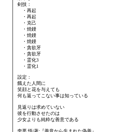
剣技：
・再起
・再起
・克己
・焼鏝
・焼鏝
・焼鏝
・貪欲牙
・貪欲牙
・霊化3
・霊化1
設定：
餓えた人間に
笑顔と花を与えても
何も返ってこない事は知っている
見返りは求めていない
彼を行動させたのは
少女よりも純粋な善意である
壱悪 悟/著:『善意から生まれた偽善』