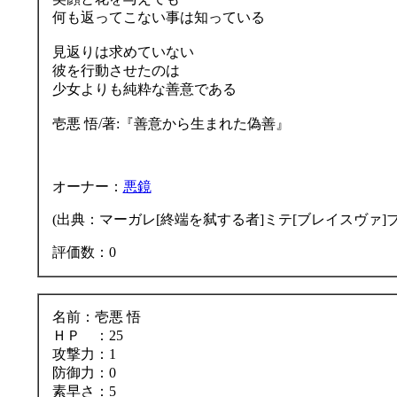
何も返ってこない事は知っている
見返りは求めていない
彼を行動させたのは
少女よりも純粋な善意である
壱悪 悟/著:『善意から生まれた偽善』
オーナー：
悪鏡
(出典：マーガレ[終端を弑する者]ミテ[ブレイスヴァ]ブ
評価数：0
名前：壱悪 悟
ＨＰ ：25
攻撃力：1
防御力：0
素早さ：5