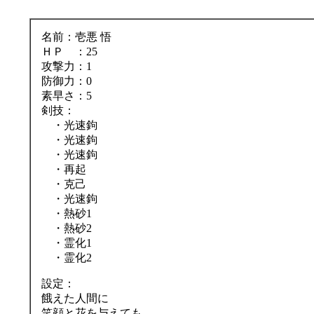
名前：壱悪 悟
ＨＰ ：25
攻撃力：1
防御力：0
素早さ：5
剣技：
・光速鉤
・光速鉤
・光速鉤
・再起
・克己
・光速鉤
・熱砂1
・熱砂2
・霊化1
・霊化2
設定：
餓えた人間に
笑顔と花を与えても