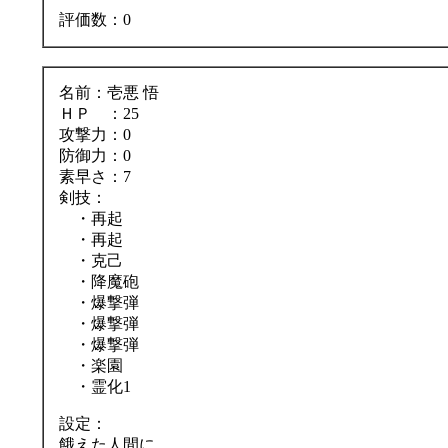
評価数：0
名前：壱悪 悟
ＨＰ ：25
攻撃力：0
防御力：0
素早さ：7
剣技：
・再起
・再起
・克己
・降魔砲
・爆撃弾
・爆撃弾
・爆撃弾
・楽園
・霊化1
設定：
餓えた人間に