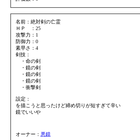
名前：絶対剣の亡霊
ＨＰ ：25
攻撃力：1
防御力：0
素早さ：4
剣技：
・命の剣
・鏡の剣
・鏡の剣
・鏡の剣
・衝撃剣
設定：
を描こうと思ったけど締め切りが短すぎて辛い
鏡でいいや
オーナー：
悪鏡