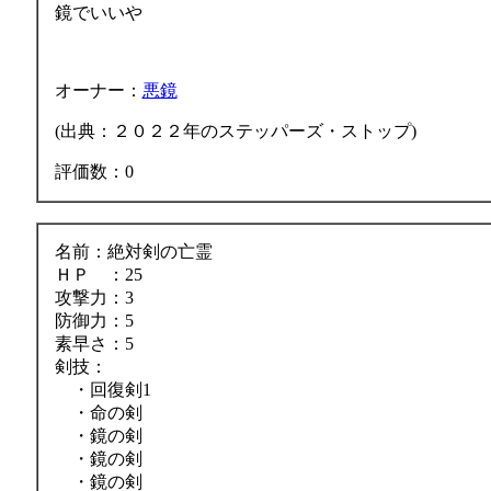
鏡でいいや
オーナー：
悪鏡
(出典：２０２２年のステッパーズ・ストップ)
評価数：0
名前：絶対剣の亡霊
ＨＰ ：25
攻撃力：3
防御力：5
素早さ：5
剣技：
・回復剣1
・命の剣
・鏡の剣
・鏡の剣
・鏡の剣