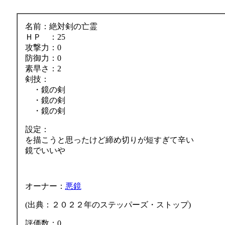
名前：絶対剣の亡霊
ＨＰ ：25
攻撃力：0
防御力：0
素早さ：2
剣技：
・鏡の剣
・鏡の剣
・鏡の剣
設定：
を描こうと思ったけど締め切りが短すぎて辛い
鏡でいいや
オーナー：
悪鏡
(出典：２０２２年のステッパーズ・ストップ)
評価数：0