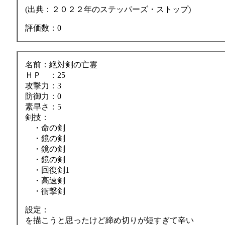
(出典：２０２２年のステッパーズ・ストップ)
評価数：0
名前：絶対剣の亡霊
ＨＰ ：25
攻撃力：3
防御力：0
素早さ：5
剣技：
・命の剣
・鏡の剣
・鏡の剣
・鏡の剣
・回復剣1
・高速剣
・衝撃剣
設定：
を描こうと思ったけど締め切りが短すぎて辛い