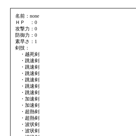
名前：none
ＨＰ ：0
攻撃力：0
防御力：0
素早さ：1
剣技：
・越死剣
・跳速剣
・跳速剣
・跳速剣
・跳速剣
・跳速剣
・跳速剣
・加速剣
・加速剣
・超熱剣
・超熱剣
・波状剣
・波状剣