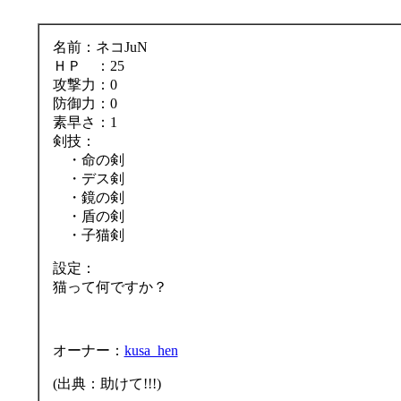
名前：ネコJuN
ＨＰ ：25
攻撃力：0
防御力：0
素早さ：1
剣技：
・命の剣
・デス剣
・鏡の剣
・盾の剣
・子猫剣
設定：
猫って何ですか？
オーナー：
kusa_hen
(出典：助けて!!!)