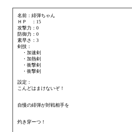
名前：緋弾ちゃん
ＨＰ ：15
攻撃力：0
防御力：0
素早さ：3
剣技：
・加速剣
・加熱剣
・衝撃剣
・衝撃剣
設定：
こんどはまけないぞ！
自慢の緋弾が対戦相手を
灼き穿ーつ！