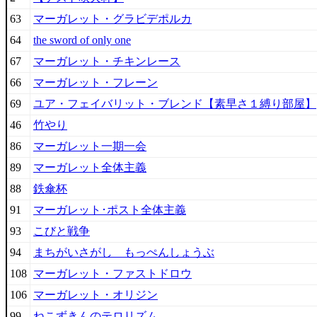
63
マーガレット・グラビデポルカ
64
the sword of only one
67
マーガレット・チキンレース
66
マーガレット・フレーン
69
ユア・フェイバリット・ブレンド【素早さ１縛り部屋】
46
竹やり
86
マーガレット一期一会
89
マーガレット全体主義
88
鉄傘杯
91
マーガレット･ポスト全体主義
93
こびと戦争
94
まちがいさがし もっぺんしょうぶ
108
マーガレット・ファストドロウ
106
マーガレット・オリジン
99
ねこずきんのテロリズム