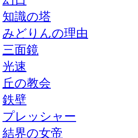
知識の塔
みどりんの理由
三面鏡
光速
丘の教会
鉄壁
プレッシャー
結界の女帝