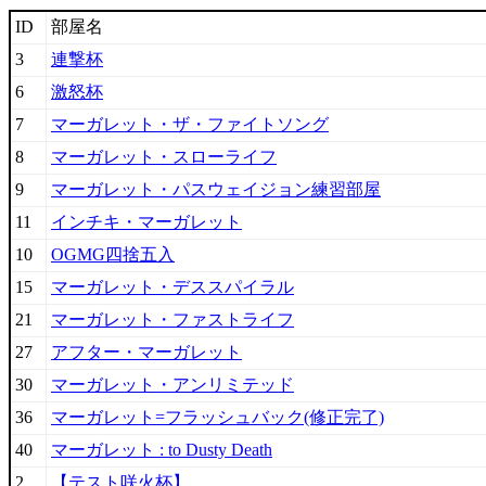
ID
部屋名
3
連撃杯
6
激怒杯
7
マーガレット・ザ・ファイトソング
8
マーガレット・スローライフ
9
マーガレット・パスウェイジョン練習部屋
11
インチキ・マーガレット
10
OGMG四捨五入
15
マーガレット・デススパイラル
21
マーガレット・ファストライフ
27
アフター・マーガレット
30
マーガレット・アンリミテッド
36
マーガレット=フラッシュバック(修正完了)
40
マーガレット : to Dusty Death
2
【テスト咲火杯】