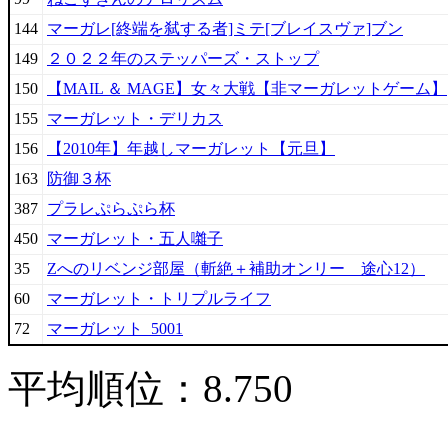
144
マーガレ[終端を弑する者]ミテ[ブレイスヴァ]ブン
149
２０２２年のステッパーズ・ストップ
150
【MAIL ＆ MAGE】女々大戦【非マーガレットゲーム】
155
マーガレット・デリカス
156
【2010年】年越しマーガレット【元旦】
163
防御３杯
387
プラレぷらぷら杯
450
マーガレット・五人囃子
35
Zへのリベンジ部屋（斬絶＋補助オンリー 途心12）
60
マーガレット・トリプルライフ
72
マーガレット_5001
平均順位：8.750