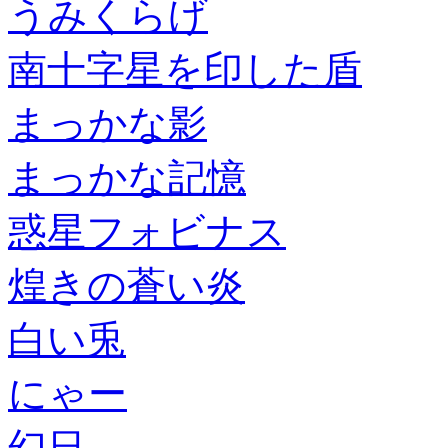
うみくらげ
南十字星を印した盾
まっかな影
まっかな記憶
惑星フォビナス
煌きの蒼い炎
白い兎
にゃー
幻日