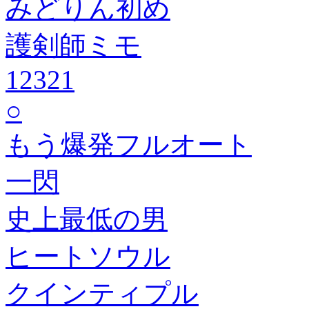
みどりん初め
護剣師ミモ
12321
○
もう爆発フルオート
一閃
史上最低の男
ヒートソウル
クインティプル