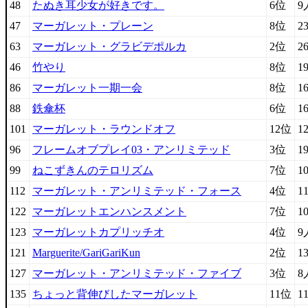
48
たぬき耳少女が好きです。
6位
9
47
マーガレット・プレーン
8位
2
63
マーガレット・グラビデポルカ
2位
2
46
竹やり
8位
1
86
マーガレット一期一会
8位
1
88
鉄傘杯
6位
1
101
マーガレット・ラウンドオフ
12位
1
96
フレームオブプレイ03・アンリミテッド
3位
1
99
ねこずきんのテロリズム
7位
1
112
マーガレット・アンリミテッド・フォース
4位
1
122
マーガレットエンハンスメント
7位
1
123
マーガレットカプリッチオ
4位
9
121
Marguerite/GariGariKun
2位
1
127
マーガレット・アンリミテッド・ファイブ
3位
8
135
ちょっと背伸びしたマーガレット
11位
1