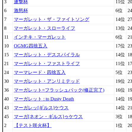
3
連撃杯
11位
2
6
激怒杯
6位
2
7
マーガレット・ザ・ファイトソング
14位
2
8
マーガレット・スローライフ
13位
2
11
インチキ・マーガレット
6位
2
10
OGMG四捨五入
17位
2
15
マーガレット・デススパイラル
14位
1
21
マーガレット・ファストライフ
11位
1
24
マーマレード・四捨五入
5位
2
30
マーガレット・アンリミテッド
19位
2
36
マーガレット=フラッシュバック(修正完了)
16位
1
40
マーガレット : to Dusty Death
14位
1
43
マーガレッ[ギルス]ケウス
14位
2
45
マーガ[ネオン・ギルス]ゥケウス
3位
1
2
【テスト咲火杯】
1位
2