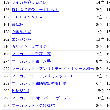
139
ライカを称えるスレ
14位
1
136
斬り捨て御免マーガレット
3位
1
152
ＢＲＥＡＳＶＨＡ
2位
8
161
鍛錬杯
8位
1
178
召喚師の宴
1位
1
202
エンジン杯
13位
1
210
カサノヴァ☆プリティ
3位
1
196
マーガレット千夜一夜
2位
1
274
マーガレット四十八手
8位
9
272
マーガレット・アンリミテッド・１ダース相当
5位
6
288
マーガレット・アンリミテッド・13
3位
9
289
マーガレット四隅突出型墳丘墓
6位
1
292
灼熱祭2nd
15位
2
298
マーガレット オーバー・ザ・デス
10位
1
297
マーガレット・焼け棒杭
8位
1