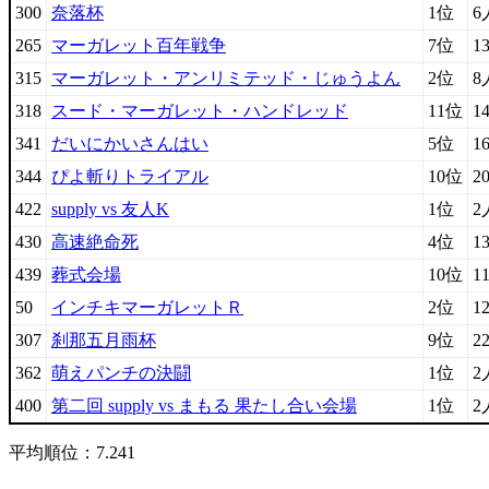
300
奈落杯
1位
6
265
マーガレット百年戦争
7位
1
315
マーガレット・アンリミテッド・じゅうよん
2位
8
318
スード・マーガレット・ハンドレッド
11位
1
341
だいにかいさんはい
5位
1
344
ぴよ斬りトライアル
10位
2
422
supply vs 友人K
1位
2
430
高速絶命死
4位
1
439
葬式会場
10位
1
50
インチキマーガレットＲ
2位
1
307
刹那五月雨杯
9位
2
362
萌えパンチの決闘
1位
2
400
第二回 supply vs まもる 果たし合い会場
1位
2
平均順位：7.241